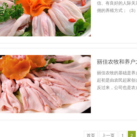
信、有良好的人际关
佣的养殖方式；（3）
…
丽佳农牧和养户
丽佳农牧的基础是养
起初是由农民起家创
反过来，公司也是农
模，加大…
首页
上一页
1
2