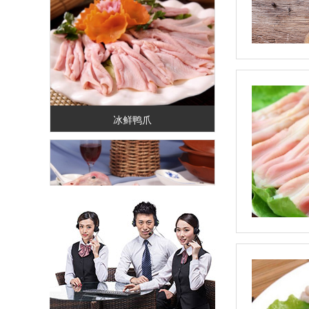
冰鲜鸭爪
鲜全鸭