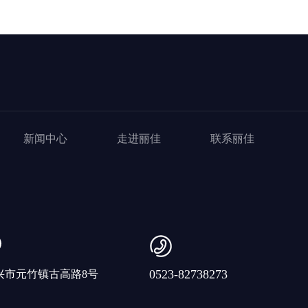
新闻中心
走进丽佳
联系丽佳
0523-82738273
兴市元竹镇古高路8号