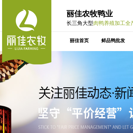
丽佳农牧鸭业
长三角大型
肉鸭养殖加工全
丽佳首页
鲜品鸭批发