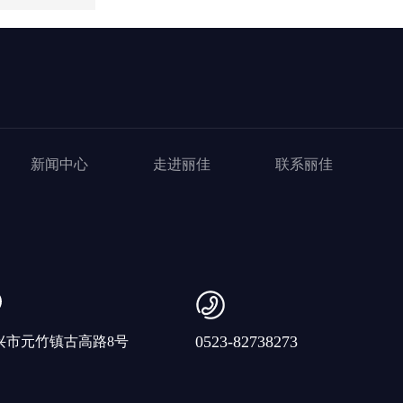
新闻中心
走进丽佳
联系丽佳
0523-82738273
兴市元竹镇古高路8号