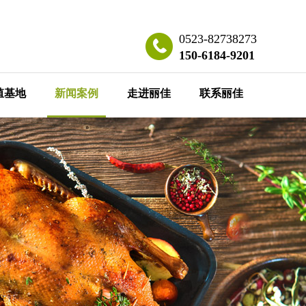
0523-82738273
150-6184-9201
殖基地
新闻案例
走进丽佳
联系丽佳