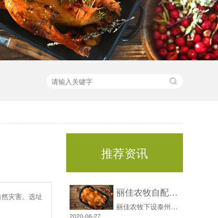
推荐资讯
丽佳农牧自配冷链团队，随时在线为您解答
自然灾害。选址
丽佳农牧下设泰州市丽佳物流运输服务有限公司，自有冷链配送车辆，配送专员，你的需求我们随时满足，专属客服随时在线解决您的疑虑。我们本着以质量为根、服务为本、诚信当先，利益共赢的经营为宗旨，在业界赢得了客户一致的认可及好评，成为当地批发市场的稳定供应商。江苏丽佳农牧股份有限公司，是一家从事种禽繁育......
2020-06-27