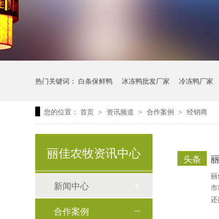
热门关键词：
白条保鲜鸭
冰冻鸭批发厂家
冷冻鸭厂家
您的位置：
首页
资讯频道
合作案例
经销商
>
>
>
冰鲜鸭爪
丽佳农牧资讯中心
头条
丽
新闻中心
市
还
合作案例