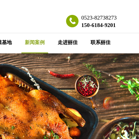
0523-82738273
150-6184-9201
殖基地
新闻案例
走进丽佳
联系丽佳