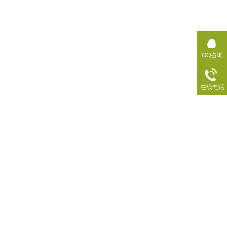
QQ咨询
在线电话