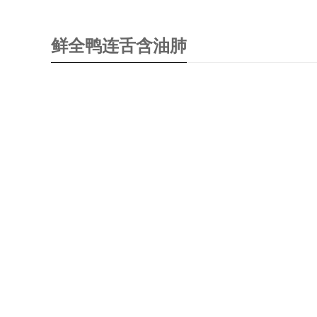
鲜全鸭连舌含油肺