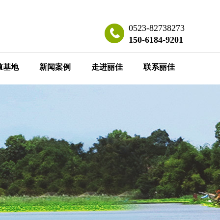
0523-82738273
150-6184-9201
殖基地
新闻案例
走进丽佳
联系丽佳