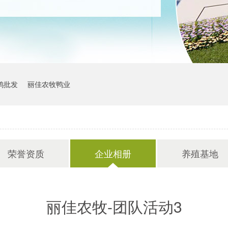
鸭批发
丽佳农牧鸭业
荣誉资质
企业相册
养殖基地
丽佳农牧-团队活动3