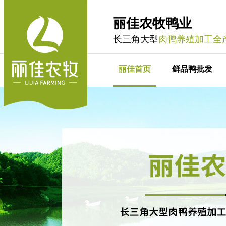
丽佳农牧鸭业
长三角大型
肉鸭养殖加工全
丽佳首页
鲜品鸭批发