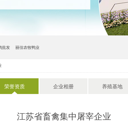
鸭批发
丽佳农牧鸭业
业
荣誉资质
企业相册
养殖基地
江苏省畜禽集中屠宰企业