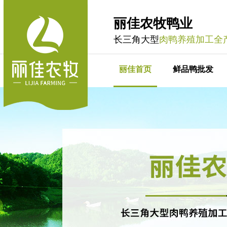
丽佳农牧鸭业
长三角大型
肉鸭养殖加工全
丽佳首页
鲜品鸭批发